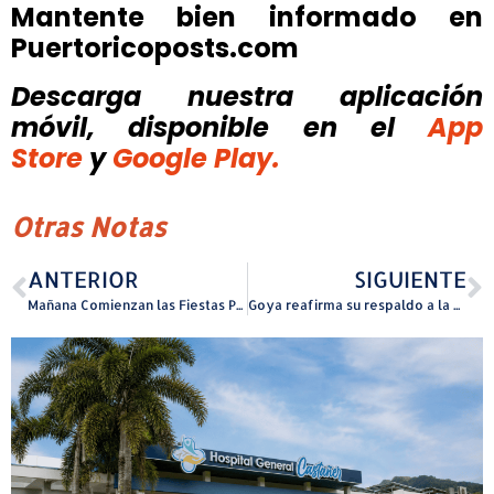
Mantente bien informado en
Puertoricoposts.com
Descarga nuestra aplicación
móvil, disponible
en el
App
Store
y
Google Play.
Otras Notas
ANTERIOR
SIGUIENTE
Mañana Comienzan las Fiestas Patronales de Aguada
Goya reafirma su respaldo a la educación técnica y vocacional en la Escuela Superior Vocacional Tomás Ongay