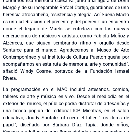
honramos esa memoria colectiva junto a la figura de Doña
Margó y de su inseparable Rafael Cortijo, guardianes de una
herencia afrocaribeña, resistencia y alegría. Así Suena Maelo
es una celebración del presente y del porvenir: un encuentro
donde el legado de Maelo se entrelaza con las nuevas
generaciones de músicos y artistas, como Fabiola Muñoz y
Alzérreca, que siguen sembrando ritmo y orgullo desde
Santurce para el mundo. Agradecemos al Museo de Arte
Contemporáneo y al Instituto de Cultura Puertorriqueña por
acompañarnos en esta ruta de memoria, arte y comunidad”,
añadió Windy Cosme, portavoz de la Fundación Ismael
Rivera.
La programación en el MAC incluirá artesanos, comida,
talleres de arte y música en vivo. Desde el mediodía en el
exterior del museo, el público podrá disfrutar de artesanías y
una tienda pop-up del editorial ICP. Mientras, en el salón
educativo, Joudy Santaliz ofrecerá el taller “Tus flores de
papel”, diseñado por Bárbara Díaz Tapia, donde niños,
jóvenes y adultos crearán flores pintadas con acuarelas en