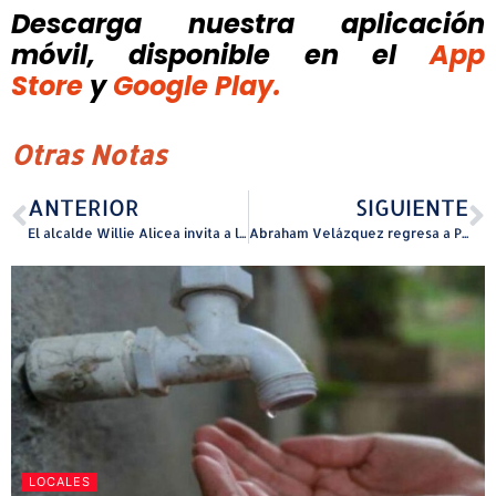
Descarga nuestra aplicación
móvil, disponible
en el
App
Store
y
Google Play.
Otras Notas
ANTERIOR
SIGUIENTE
El alcalde Willie Alicea invita a la Feria de Pasaportes en Aibonito
Abraham Velázquez regresa a Puerto Rico con su concierto “Íntimo”
LOCALES