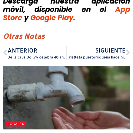
Descarga nuestra aplicación
móvil, disponible
en el
App
Store
y
Google Play.
Otras Notas
ANTERIOR
SIGUIENTE
De la Cruz Ogilvy celebra 40 años de creatividad ganando dos Grand LIA Awards 2025
Triatleta puertorriqueña hace historia en Kona
LOCALES