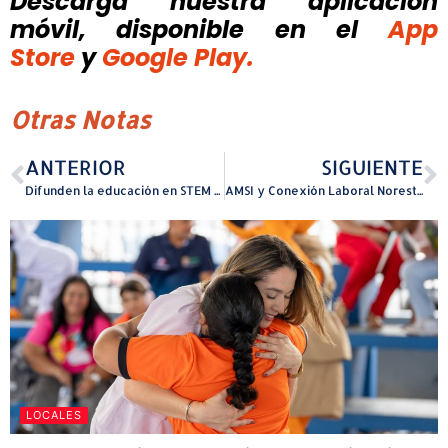
Descarga nuestra aplicación
móvil, disponible
en el
App
Store
y
Google Play.
Otras Notas
ANTERIOR
SIGUIENTE
Difunden la educación en STEM desde Arecibo al mundo
AMSI y Conexión Laboral Noreste firman acuerdo para ampliar servicios de empleo a beneficiarios del Seguro Social por incapacidad
LOCALES