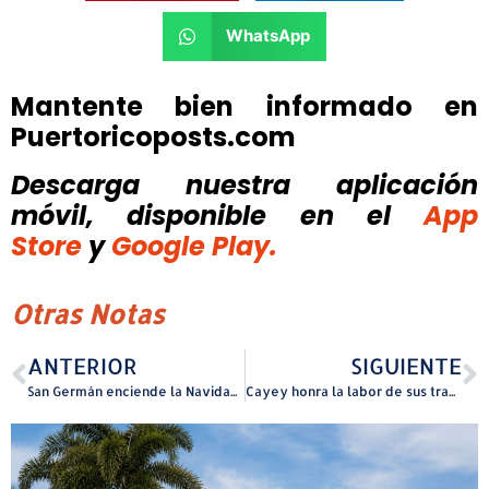
WhatsApp
Mantente bien informado en
Puertoricoposts.com
Descarga nuestra aplicación
móvil, disponible
en el
App
Store
y
Google Play.
Otras Notas
ANTERIOR
SIGUIENTE
San Germán enciende la Navidad con el ‘Cuarto Festival del Arroz con Dulce y Almojábanas’
Cayey honra la labor de sus trabajadores sociales escolares en su mes conmemorativo