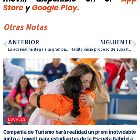
Store
y
Google Play.
Otras Notas
ANTERIOR
SIGUIENTE
La adrenalina llega a la gran pantalla con “A Tiro Limpio” Una historia de acción, suspenso y venganza
Hatillo inicia proceso de subasta para mejoras de construcción del parque Doble A
LOCALES
Compañía de Turismo hará realidad un prom inolvidable
junto a Jowell para estudiantes de la Escuela Gabriela