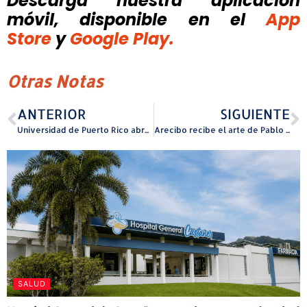
Descarga nuestra aplicación
móvil, disponible
en el
App
Store
y
Google Play.
Otras Notas
ANTERIOR
SIGUIENTE
Universidad de Puerto Rico abre convocatoria de becas del Fondo Dotal General para estudiantes subgraduados
Arecibo recibe el arte de Pablo Picasso en una exhibición sin igual
SALUD