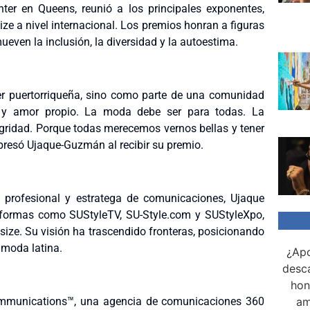
er en Queens, reunió a los principales exponentes,
ze a nivel internacional. Los premios honran a figuras
ueven la inclusión, la diversidad y la autoestima.
er puertorriqueña, sino como parte de una comunidad
 y amor propio. La moda debe ser para todas. La
tegridad. Porque todas merecemos vernos bellas y tener
xpresó Ujaque-Guzmán al recibir su premio.
profesional y estratega de comunicaciones, Ujaque
aformas como SUStyleTV, SU-Style.com y SUStyleXpo,
size. Su visión ha trascendido fronteras, posicionando
 moda latina.
¿Apo
desca
hon
Communications™, una agencia de comunicaciones 360
am