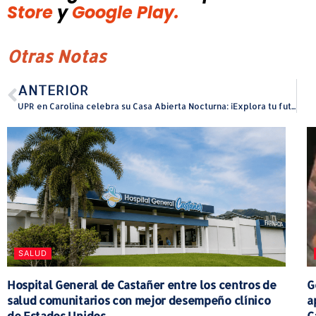
Store
y
Google Play.
Otras Notas
ANTERIOR
UPR en Carolina celebra su Casa Abierta Nocturna: ¡Explora tu futuro universitario con los Jaguares!
SALUD
Hospital General de Castañer entre los centros de
G
salud comunitarios con mejor desempeño clínico
a
de Estados Unidos
C