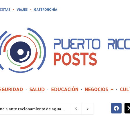
COTAS
VIAJES
GASTRONOMÍA
EGURIDAD
SALUD
EDUCACIÓN
NEGOCIOS
CUL
Sector industrial implementa planes de contingencia ante racionamiento de agua y hace un llamado a la eficiencia infraestructural