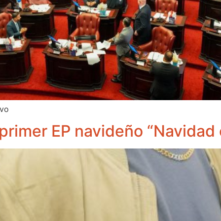
ivo
primer EP navideño “Navidad 