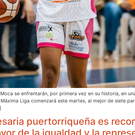
 Moca se enfrentarán, por primera vez en su historia, en u
La Máxima Liga comenzará este martes, al mejor de siete p
]
aria puertorriqueña es reco
avor de la igualdad y la repre