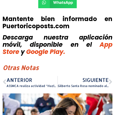
WhatsApp
Mantente bien informado en
Puertoricoposts.com
Descarga nuestra aplicación
móvil, disponible
en el
App
Store
y
Google Play.
Otras Notas
ANTERIOR
SIGUIENTE
ASSMCA realiza actividad “Hazlo Por Ti Day” en Fajardo para promover la salud emocional, autocuidado y el apoyo comunitario
Gilberto Santa Rosa nominado al GRAMMY® por su álbum “Debut y Segunda Tanda, vol. 2”