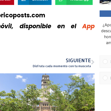
oricoposts.com
vil, disponible
en el
App
¿Apo
desca
hon
am
SIGUIENTE
Disfruta cada momento con tu mascota