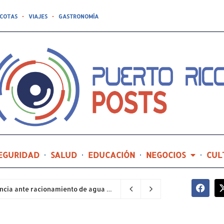
COTAS
VIAJES
GASTRONOMÍA
EGURIDAD
SALUD
EDUCACIÓN
NEGOCIOS
CUL
Sector industrial implementa planes de contingencia ante racionamiento de agua y hace un llamado a la eficiencia infraestructural