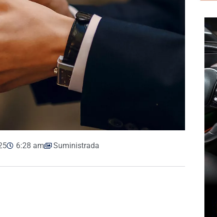
25
6:28 am
Suministrada