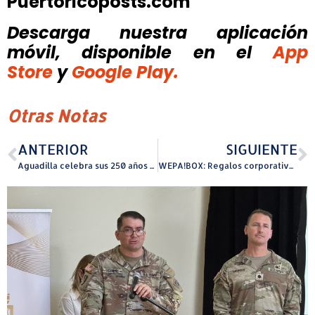
Puertoricoposts.com
Descarga nuestra aplicación
móvil, disponible
en el
App
Store
y
Google Play.
Otras Notas
ANTERIOR
SIGUIENTE
Aguadilla celebra sus 250 años con gran concierto cristiano “Aguadilla para Jesús”
WEPA!BOX: Regalos corporativos con sabor a Puerto Rico para esta Navidad