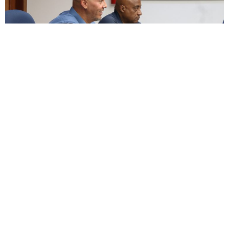
ENCUESTA
¿Apoyas enmendar la ley para permitir un descanso
digno junto a nuestras mascotas, honrando el vínculo
de lealtad, alegría y amor incondicional que nos
brindaron durante toda su vida?
Si
No