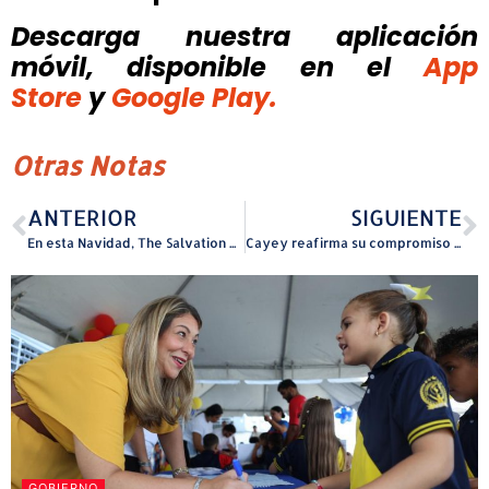
Descarga nuestra aplicación
móvil, disponible
en el
App
Store
y
Google Play.
Otras Notas
ANTERIOR
SIGUIENTE
En esta Navidad, The Salvation Army hace un llamado a donar con alegría
Cayey reafirma su compromiso con el bienestar animal, se realizan 190 esterilizaciones
GOBIERNO