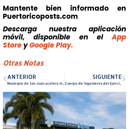
Mantente bien informado en
Puertoricoposts.com
Descarga nuestra aplicación
móvil, disponible
en el
App
Store
y
Google Play.
Otras Notas
ANTERIOR
SIGUIENTE
Municipio de San Juan acelera mejoras de vivienda con inversión millonaria y entrega de nuevos hogares rehabilitados
Cuerpo de Ingenieros del Ejército concede permiso al Municipio de Loíza para mitigación costera en Parcelas Suárez.