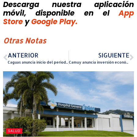
Descarga nuestra aplicación
móvil, disponible
en el
App
Store
y
Google Play.
Otras Notas
ANTERIOR
SIGUIENTE
Caguas anuncia inicio del periodo de inscripciones para Juventour Criollo 2026
Camuy anuncia inversión económica para empleados municipales como impulso a la economía local
SALUD