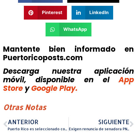
Pinterest
LinkedIn
WhatsApp
Mantente bien informado en
Puertoricoposts.com
Descarga nuestra aplicación
móvil, disponible
en el
App
Store
y
Google Play.
Otras Notas
ANTERIOR
SIGUIENTE
Puerto Rico es seleccionado como sede del World Robot Olympiad (WRO) International Final 2026
Exigen renuncia de senadora PNP ante nuevo audio, ahora ofrece ‘gaznatás’ a legisladora de su partido