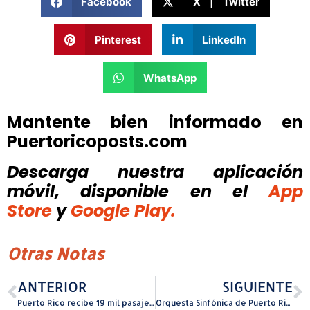
Facebook
X | Twitter
Pinterest
LinkedIn
WhatsApp
Mantente bien informado en
Puertoricoposts.com
Descarga nuestra aplicación
móvil, disponible
en el
App
Store
y
Google Play.
Otras Notas
ANTERIOR
SIGUIENTE
Puerto Rico recibe 19 mil pasajeros y la llegada del nuevo MSC Grandiosa
Orquesta Sinfónica de Puerto Rico abre nueva función de su Parrandón Sinfónico