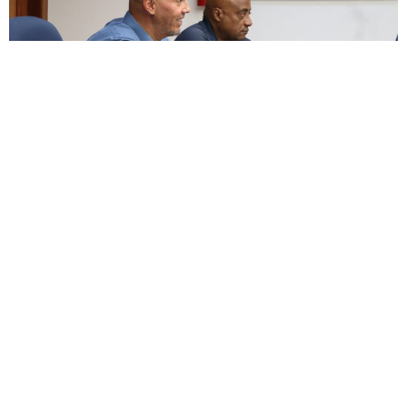
ENCUESTA
¿Apoyas enmendar la ley para permitir un descanso
digno junto a nuestras mascotas, honrando el vínculo
de lealtad, alegría y amor incondicional que nos
brindaron durante toda su vida?
Si
No