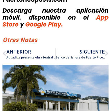
Descarga nuestra aplicación
móvil, disponible
en el
App
Store
y
Google Play.
Otras Notas
ANTERIOR
SIGUIENTE
Aguadilla presenta obra teatral “El Nacimiento” como parte de la celebración de Navidad de Encantos
Banco de Sangre de Puerto Rico en Centro Médico hace un llamado urgente para la donación de sangre y plaquetas durante la época festiva