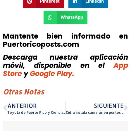
Pinterest
LinkedIn
WhatsApp
Mantente bien informado en
Puertoricoposts.com
Descarga nuestra aplicación
móvil, disponible
en el
App
Store
y
Google Play.
Otras Notas
ANTERIOR
SIGUIENTE
Toyota de Puerto Rico y Ciencia Puerto Rico anuncian alianza para fortalecer la educación STEM en escuelas públicas de la Isla
Cidra instala cámaras en puntos estratégicos y pone en marcha su Centro de Vigilancia las 24 horas