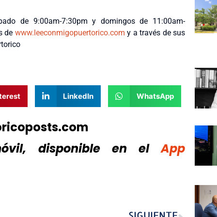
sábado de 9:00am-7:30pm y domingos de 11:00am-
és de
www.leeconmigopuertorico.com
y a través de sus
torico
terest
LinkedIn
WhatsApp
oricoposts.com
vil, disponible
en el
App
SIGUIENTE