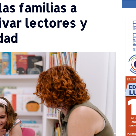
as familias a
tivar lectores y
dad