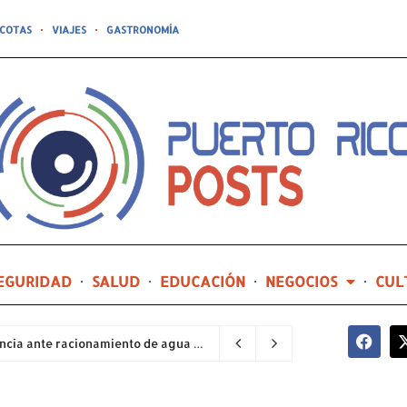
COTAS
VIAJES
GASTRONOMÍA
EGURIDAD
SALUD
EDUCACIÓN
NEGOCIOS
CUL
Sector industrial implementa planes de contingencia ante racionamiento de agua y hace un llamado a la eficiencia infraestructural