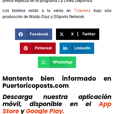
previa especial en el programa La Línea Deportiva.
Los boletos están a la venta en
Ticketera
bajo una
producción de Waldo Díaz y DSports Network.
Facebook
X | Twitter
Pinterest
LinkedIn
WhatsApp
Mantente bien informado en
Puertoricoposts.com
Descarga nuestra aplicación
móvil, disponible
en el
App
Store
y
Google Play.