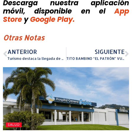
Descarga nuestra aplicación
móvil, disponible
en el
App
Store
y
Google Play.
Otras Notas
ANTERIOR
SIGUIENTE
Turismo destaca la llegada de más de 20 mil pasajeros de cruceros en un solo día
TITO BAMBINO “EL PATRÓN” VUELVE A LAS RAÍCES DEL GÉNERO CON SU NUEVO ÁLBUM LA GENTE DEL PATRÓN
SALUD