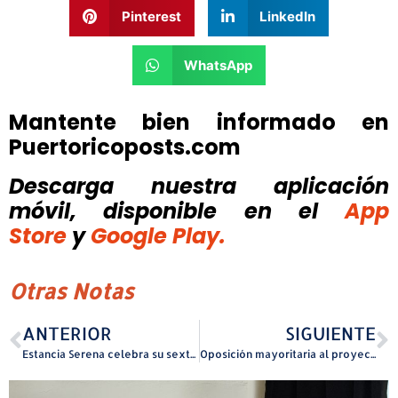
Pinterest
LinkedIn
WhatsApp
Mantente bien informado en
Puertoricoposts.com
Descarga nuestra aplicación
móvil, disponible
en el
App
Store
y
Google Play.
Otras Notas
ANTERIOR
SIGUIENTE
Estancia Serena celebra su sexto aniversario: un paso firme hacia nuevas vidas
Oposición mayoritaria al proyecto de enmiendas al Código Electoral