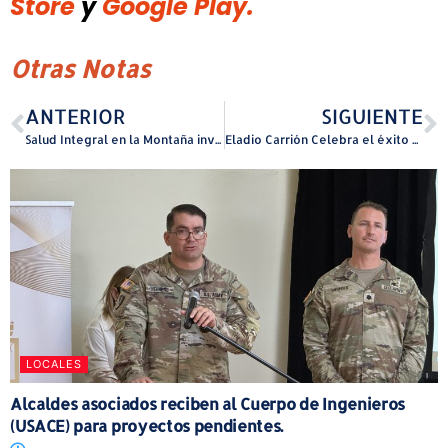
Store
y
Google Play.
Otras Notas
ANTERIOR
SIGUIENTE
Salud Integral en la Montaña invierte $1.7 millones en nuevo Centro de Salud Integral en Toa Alta para fortalecer el acceso a servicios de salud primaria y preventiva
Eladio Carrión Celebra el éxito del primer “Sauce Boyz Country Club Golf Tournament” en Puerto Rico
LOCALES
Alcaldes asociados reciben al Cuerpo de Ingenieros
(USACE) para proyectos pendientes.