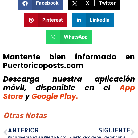
Facebook
X | Twitter
Pinterest
LinkedIn
WhatsApp
Mantente bien informado en
Puertoricoposts.com
Descarga nuestra aplicación
móvil, disponible
en el
App
Store
y
Google Play.
Otras Notas
ANTERIOR
SIGUIENTE
Por primera vez en Puerto Rico: La Banda dE Rock DAUGHTRY
Puerto Rico debe liderar con empatía, intuición y cultura en la era de la inteligencia artificial