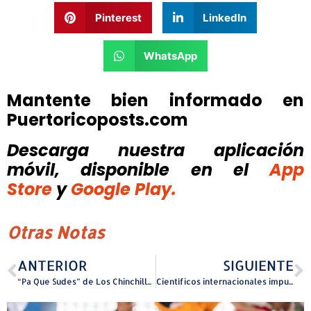
Pinterest
LinkedIn
WhatsApp
Mantente bien informado en
Puertoricoposts.com
Descarga nuestra aplicación
móvil, disponible
en el
App
Store
y
Google Play.
Otras Notas
ANTERIOR
SIGUIENTE
“Pa Que Sudes” de Los Chinchillos del Caribe ingresa al prestigioso “Los 40 Chile”
Científicos internacionales impulsan protección de los derechos de la naturaleza en Puerto Rico y el Caribe