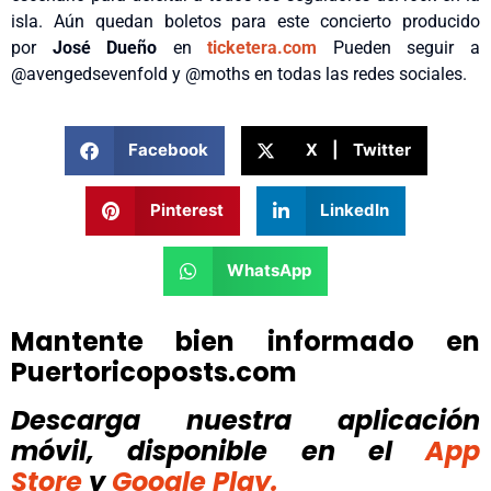
isla. Aún quedan boletos para este concierto producido
por
José Dueño
en
ticketera.com
Pueden seguir a
@avengedsevenfold y @moths en todas las redes sociales.
Facebook
X | Twitter
Pinterest
LinkedIn
WhatsApp
Mantente bien informado en
Puertoricoposts.com
Descarga nuestra aplicación
móvil, disponible
en el
App
Store
y
Google Play.