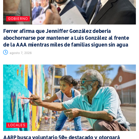
GOBIERNO
Ferrer afirma que Jenniffer González debería
abochornarse por mantener a Luis González al frente
de la AAA mientras miles de familias siguen sin agua
agosto 7, 2026
LOCALES
AARP busca voluntario 50+ destacado y otorgará