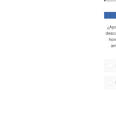
¿Apo
desca
hon
am