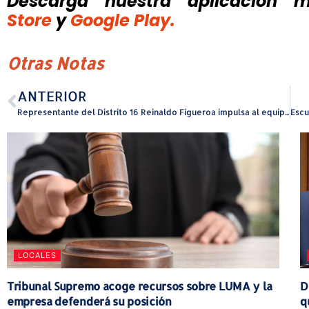
Descarga nuestra aplicación mó
Store
y
Google Play.
Otras Notas
ANTERIOR
Representante del Distrito 16 Reinaldo Figueroa impulsa al equipo Gallitos de Isabela
LOCALES
Tribunal Supremo acoge recursos sobre LUMA y la
D
empresa defenderá su posición
q