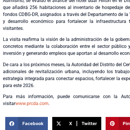
Asimismo, se evaluó el avance del hotel dual Hilton en el D
que añadirá 256 habitaciones al inventario de hospedaje del
fondos CDBG-DR, asignados a través del Departamento de la V
y desarrollo económico para fortalecer la infraestructura
visitantes.
La visita reafirma la visión de la administración de la gobe
concretos mediante la colaboración entre el sector público 
inversión y generando empleos que aportan al desarrollo econ
De cara a los próximos meses, la Autoridad del Distrito del 
adicionales de revitalización urbana, incluyendo los traba
estrategia integrada para conectar espacios, fortalecer la ex
para este 2026.
Para más información, puede comunicarse con la Autor
visitar
www.prcda.com
.
Facebook
X | Twitter
Pin