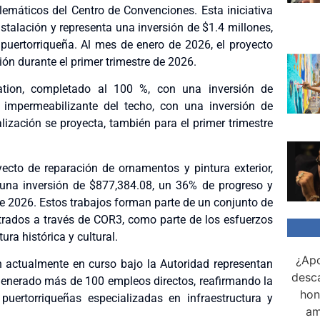
emáticos del Centro de Convenciones. Esta iniciativa
talación y representa una inversión de $1.4 millones,
uertorriqueña. Al mes de enero de 2026, el proyecto
ón durante el primer trimestre de 2026.
ation, completado al 100 %, con una inversión de
 impermeabilizante del techo, con una inversión de
ización se proyecta, también para el primer trimestre
yecto de reparación de ornamentos y pintura exterior,
 una inversión de $877,384.08, un 36% de progreso y
e 2026. Estos trabajos forman parte de un conjunto de
rados a través de COR3, como parte de los esfuerzos
ura histórica y cultural.
¿Apo
n actualmente en curso bajo la Autoridad representan
desca
generado más de 100 empleos directos, reafirmando la
hon
uertorriqueñas especializadas en infraestructura y
am