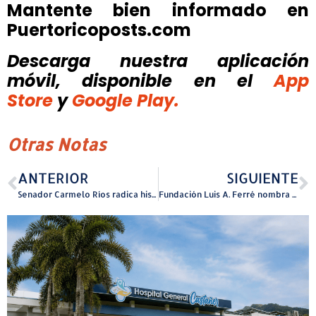
Mantente bien informado en
Puertoricoposts.com
Descarga nuestra aplicación
móvil, disponible
en el
App
Store
y
Google Play.
Otras Notas
ANTERIOR
SIGUIENTE
Senador Carmelo Ríos radica histórica legislación para combatir delitos cibernéticos en Puerto Rico
Fundación Luis A. Ferré nombra al Lcdo. Marcos Montero como nuevo director ejecutivo del Museo de Arte de Ponce