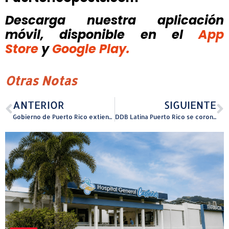
Descarga nuestra aplicación
móvil, disponible
en el
App
Store
y
Google Play.
Otras Notas
ANTERIOR
SIGUIENTE
Gobierno de Puerto Rico extiende el Rum Tax Cover Over a nueve productores emergentes de rones locales para impulsar su entrada al mercado en otras jurisdicciones de Estados Unidos
DDB Latina Puerto Rico se corona como Agencia Global del Año en Clio Music