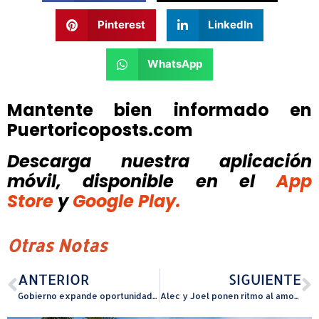
Pinterest
LinkedIn
WhatsApp
Mantente bien informado en
Puertoricoposts.com
Descarga nuestra aplicación
móvil, disponible
en el
App
Store
y
Google Play.
Otras Notas
ANTERIOR
SIGUIENTE
Gobierno expande oportunidades de liderato para los jóvenes
Alec y Joel ponen ritmo al amor con su nuevo sencillo “Un Beso”