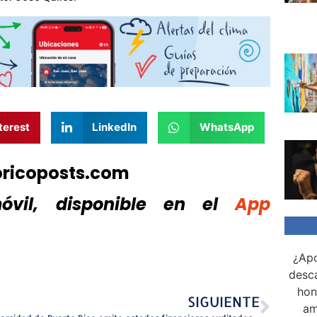
terest
LinkedIn
WhatsApp
oricoposts.com
vil, disponible
en el
App
¿Apo
desca
hon
SIGUIENTE
am