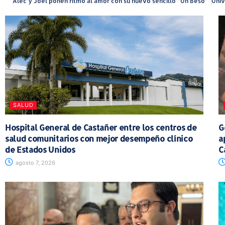
Alec y Joel ponen ritmo al amor con su nuevo sencillo “Un Beso”
SALUD
Hospital General de Castañer entre los centros de
G
salud comunitarios con mejor desempeño clínico
a
de Estados Unidos
C
agosto 7, 2026