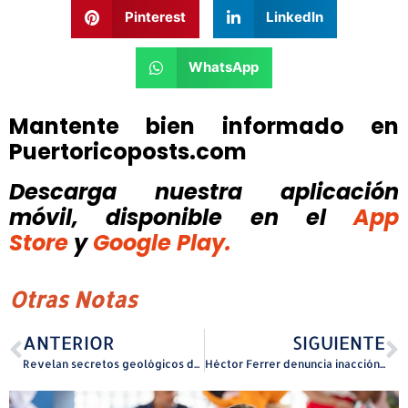
Pinterest
LinkedIn
WhatsApp
Mantente bien informado en
Puertoricoposts.com
Descarga nuestra aplicación
móvil, disponible
en el
App
Store
y
Google Play.
Otras Notas
ANTERIOR
SIGUIENTE
Revelan secretos geológicos de la costa de Quebradillas en taller educativo
Héctor Ferrer denuncia inacción de la Gobernadora ante alarmante aumento de casos de maltrato infantil