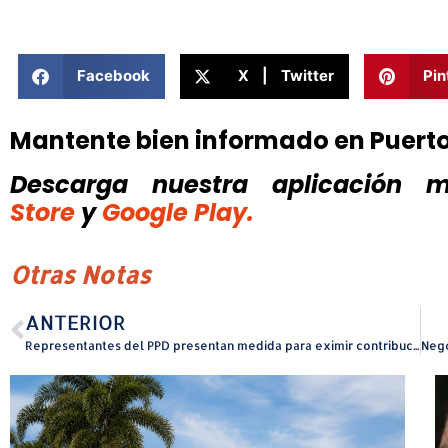
Facebook
X | Twitter
Pin
Mantente bien informado en Puert
Descarga nuestra aplicación mó
Store
y
Google Play.
Otras Notas
ANTERIOR
Representantes del PPD presentan medida para eximir contribuciones sobre equipos médicos utilizados en el tratamiento y diagnóstico del cáncer