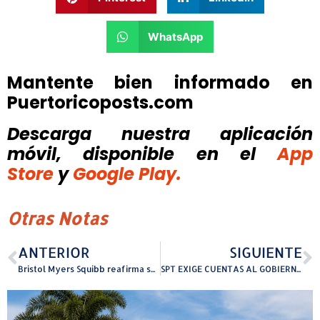
WhatsApp
Mantente bien informado en
Puertoricoposts.com
Descarga nuestra aplicación
móvil, disponible
en el
App
Store
y
Google Play.
Otras Notas
ANTERIOR
SIGUIENTE
Bristol Myers Squibb reafirma su compromiso con la Liga Puertorriqueña Contra el Cáncer
SPT EXIGE CUENTAS AL GOBIERNO POR COOPERACIÓN CON ICE TRAS TRAGEDIA DE MUJERES HAITIANAS DEPORTADAS