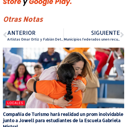
Store
y
Google Play.
Otras Notas
ANTERIOR
SIGUIENTE
Artistas Omar Ortiz y Fabián Detrés ofrecerán recorrido guiado por la exposición El Nido
Municipios federados unen recursos para erradicar vertederos y mejorar espacios públicos
LOCALES
Compañía de Turismo hará realidad un prom inolvidable
junto a Jowell para estudiantes de la Escuela Gabriela
Mistral