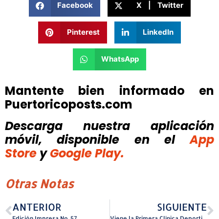
Facebook
X | Twitter
Pinterest
LinkedIn
WhatsApp
Mantente bien informado en
Puertoricoposts.com
Descarga nuestra aplicación
móvil, disponible
en el
App
Store
y
Google Play.
Otras Notas
ANTERIOR
SIGUIENTE
Edición Impresa No. 57
Viene la Primera Clínica Deportiva ‘Formando Peloteros del Futuro’ en Arecibo