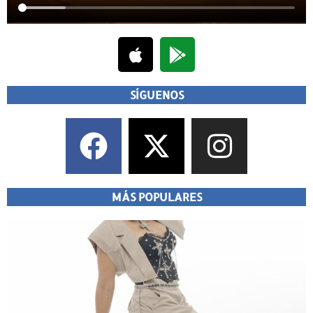
SÍGUENOS
MÁS POPULARES