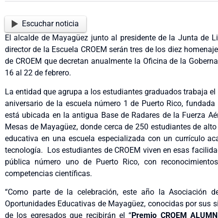
Escuchar noticia
El alcalde de Mayagüez junto al presidente de la Junta de L
director de la Escuela CROEM serán tres de los diez homenaj
de CROEM que decretan anualmente la Oficina de la Gobernad
16 al 22 de febrero.
La entidad que agrupa a los estudiantes graduados trabaja e
aniversario de la escuela número 1 de Puerto Rico, fundad
está ubicada en la antigua Base de Radares de la Fuerza Aér
Mesas de Mayagüez, donde cerca de 250 estudiantes de alto 
educativa en una escuela especializada con un currículo ac
tecnología. Los estudiantes de CROEM viven en esas facilidade
pública número uno de Puerto Rico, con reconocimientos i
competencias científicas.
“Como parte de la celebración, este año la Asociación d
Oportunidades Educativas de Mayagüez, conocidas por sus 
de los egresados que recibirán el “
Premio CROEM ALUMN