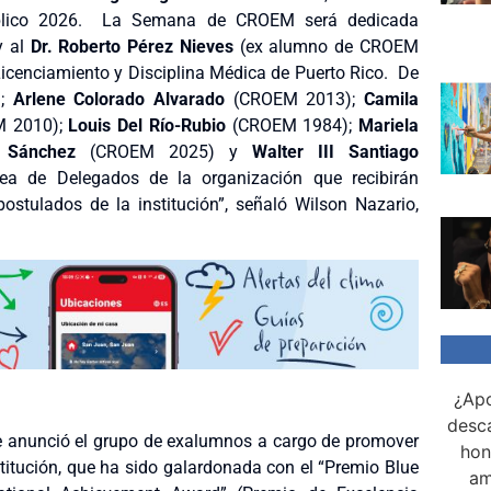
úblico 2026. La Semana de CROEM será dedicada
y al
Dr. Roberto Pérez Nieves
(ex alumno de CROEM
 Licenciamiento y Disciplina Médica de Puerto Rico. De
);
Arlene Colorado Alvarado
(CROEM 2013);
Camila
 2010);
Louis Del Río-Rubio
(CROEM 1984);
Mariela
 Sánchez
(CROEM 2025) y
Walter III Santiago
 de Delegados de la organización que recibirán
stulados de la institución”, señaló Wilson Nazario,
¿Apo
desca
 anunció el grupo de exalumnos a cargo de promover
hon
titución, que ha sido galardonada con el “Premio Blue
am