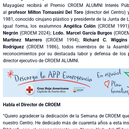
Mayagüez recibirá el Premio CROEM ALUMNI Interés P
al
profesor Milton Tomassini Del Toro
(director del Centro) 
1981, conocido cirujano plástico y presidente de la Junta de
igual forma, los exalumnos
Angélica Colón
(CROEM 1991
Negrón
(CROEM 2024);
Lcdo. Marcel García Burgos
(CROEM
Martínez Marrero
(CROEM 1994);
Richard C. Wiggins
Rodríguez
(CROEM 1986), todos miembros de la Asamblea
reconocimientos por su destacada labor y defensa de los po
director ejecutivo de CROEM ALUMNI.
Habla el Director de CROEM
“Quiero agradecer la dedicación de la Semana de CROEM que
nuestro Centro. He dedicado más de cuarenta años a esta ins