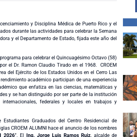
icenciamiento y Disciplina Médica de Puerto Rico y el
eados durante las actividades para celebrar la Semana
ora y el Departamento de Estado, fijada este año del
l programa para celebrar el Quincuagésimo Octavo (58)
a por el Dr. Ramon Claudio Tirado en el 1968. CROEM
ea del Ejército de los Estados Unidos en el Cerro Las
rendimiento académico participan de una experiencia
adémico que enfatiza en las ciencias, matemáticas y
s y se han distinguido por ser parte de la institución
nternacionales, federales y locales en trabajos y
e Estudiantes Graduados del Centro Residencial de
siglas CROEM ALUMNI hace el anuncio de los nombres
I 2026
”. El
Ing. Jorge Luis Ramos Ruiz
, alcalde de