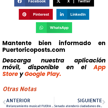
Facebook
X | Twitter
Pinterest
LinkedIn
WhatsApp
Mantente bien informado en
Puertoricoposts.com
Descarga nuestra aplicación
móvil, disponible
en el
App
Store
y
Google Play.
Otras Notas
ANTERIOR
SIGUIENTE
¡Relanzamiento musical! FUERA DE LIGA sube más el volumen a su gran éxito “Me la pusieron difícil”
Senado atenderá ciudadanos de Vega Baja en Feria de Servicios