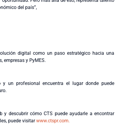
y oportunidad. Pero más allá de eso, representa talento
onómico del país”,
olución digital como un paso estratégico hacia una
es, empresas y PyMES.
 y un profesional encuentra el lugar donde puede
uro.
b y descubrir cómo CTS puede ayudarle a encontrar
es, puede visitar
www.ctspr.com.