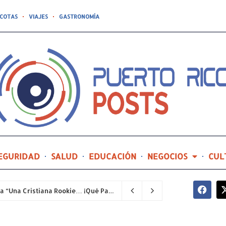
COTAS
VIAJES
GASTRONOMÍA
EGURIDAD
SALUD
EDUCACIÓN
NEGOCIOS
CUL
Joealis Filippetti regresa al teatro con la comedia “Una Cristiana Rookie… ¡Qué Papelón!”
3 horas ago