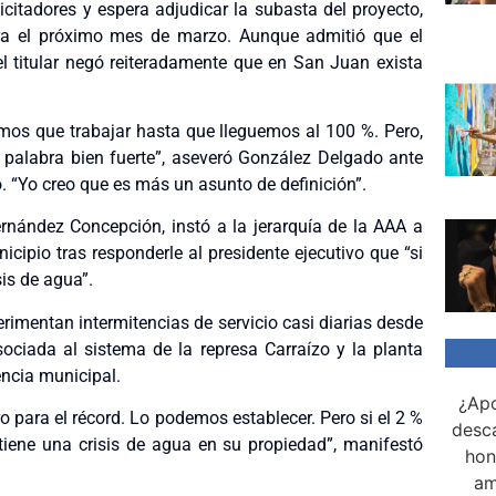
icitadores y espera adjudicar la subasta del proyecto,
ara el próximo mes de marzo. Aunque admitió que el
 el titular negó reiteradamente que en San Juan exista
mos que trabajar hasta que lleguemos al 100 %. Pero,
una palabra bien fuerte”, aseveró González Delgado ante
o. “Yo creo que es más un asunto de definición”.
ernández Concepción, instó a la jerarquía de la AAA a
nicipio tras responderle al presidente ejecutivo que “si
sis de agua”.
erimentan intermitencias de servicio casi diarias desde
sociada al sistema de la represa Carraízo y la planta
ncia municipal.
¿Apo
ro para el récord. Lo podemos establecer. Pero si el 2 %
desca
tiene una crisis de agua en su propiedad”, manifestó
hon
am