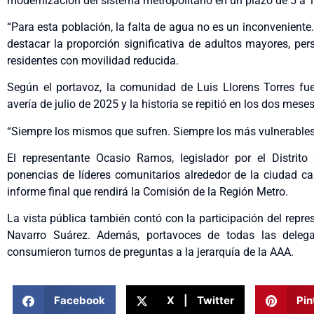
modernización del sistema metropolitano en un plazo de 5 a 
“Para esta población, la falta de agua no es un inconveniente
destacar la proporción significativa de adultos mayores, pe
residentes con movilidad reducida.
Según el portavoz, la comunidad de Luis Llorens Torres fu
avería de julio de 2025 y la historia se repitió en los dos mes
“Siempre los mismos que sufren. Siempre los más vulnerables.
El representante Ocasio Ramos, legislador por el Distrit
ponencias de líderes comunitarios alrededor de la ciudad cap
informe final que rendirá la Comisión de la Región Metro.
La vista pública también contó con la participación del repre
Navarro Suárez. Además, portavoces de todas las delegac
consumieron turnos de preguntas a la jerarquía de la AAA.
Facebook
X | Twitter
Pin