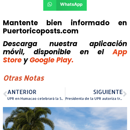
WhatsApp
Mantente bien informado en
Puertoricoposts.com
Descarga nuestra aplicación
móvil, disponible
en el
App
Store
y
Google Play.
Otras Notas
ANTERIOR
SIGUIENTE
UPR en Humacao celebrará la Semana de las Matemáticas con foro sobre inteligencia artificial, seminario especializado y la segunda edición de la Corrida por el Pi
Presidenta de la UPR autoriza transferencia de $896,000 para atender necesidades críticas en infraestructura en Río Piedras