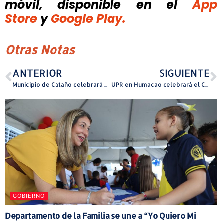
móvil, disponible
en el
App
Store
y
Google Play.
Otras Notas
ANTERIOR
SIGUIENTE
Municipio de Cataño celebrará el Segundo Festival Adaptado “I CAN DO IT” para niños con diversidad funcional y sus familias
UPR en Humacao celebrará el Cuarto Conversatorio de la Mujer en el Deporte
GOBIERNO
Departamento de la Familia se une a “Yo Quiero Mi