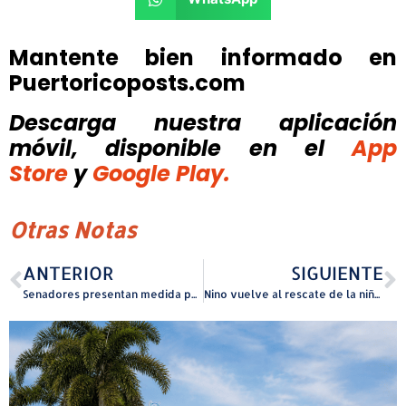
Mantente bien informado en
Puertoricoposts.com
Descarga nuestra aplicación
móvil, disponible
en el
App
Store
y
Google Play.
Otras Notas
ANTERIOR
SIGUIENTE
Senadores presentan medida para ajustar límites entre Caguas y Cidra y mejorar servicios municipales
Nino vuelve al rescate de la niñez con “Simón Dice”, un himno familiar que promueve movimiento y menos pantallas