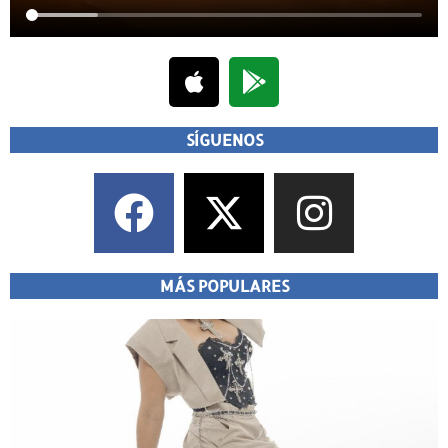
SÍGUENOS
MÁS POPULARES